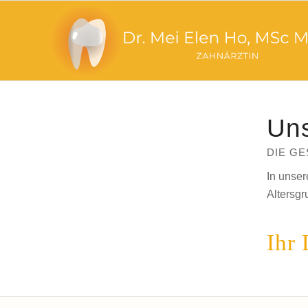
Uns
DIE G
In unser
Altersgr
Ihr 