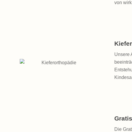
von wirk
Kiefe
Unsere 
beeinträ
Entstehu
Kindesa
Grati
Die Gra