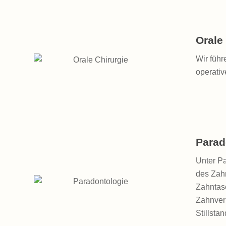
Orale
Wir führ
operativ
Parad
Unter P
des Zahn
Zahntas
Zahnver
Stillsta