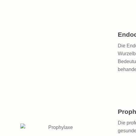
Endod
Die Endo
Wurzelb
Bedeutun
behandel
Proph
Die pro
gesundem