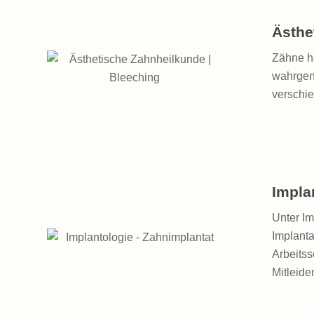
Ästhe
Zähne h
wahrgeno
verschi
Impla
Unter Im
Implanta
Arbeitss
Mitleid